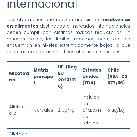
internacional
Los laboratorios que realizan análisis de
micotoxinas
en alimentos
destinados a mercados internacionales
deben cumplir con distintos marcos regulatorios. En
muchos casos, los límites máximos permitidos se
encuentran en niveles extremadamente bajos, lo que
exige metodologías analíticas altamente sensibles.
UE (Reg.
Matriz
Estados
Chile
Micotoxi
EU
principa
Unidos
(RSA DS
na
2023/91
l
(FDA)
977/96)
5)
Incluida
en
Aflatoxin
Cereales
2 µg/kg
aflatoxin
5 µg/kg
a B1
as
totales
Aflatoxin