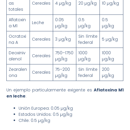
as
Cereales
4 µg/kg
20 µg/kg
10 µg/kg
totales
Aflatoxin
0.05
0.5
0.5
Leche
a M1
µg/kg
µg/kg
µg/kg
Ocratoxi
Sin límite
Cereales
3 µg/kg
5 µg/kg
na A
federal
Deoxiniv
750–1750
1000
1000
Cereales
alenol
µg/kg
µg/kg
µg/kg
Zearalen
75–200
Sin límite
200
Cereales
ona
µg/kg
federal
µg/kg
Un ejemplo particularmente exigente es
Aflatoxina M1
en leche
:
Unión Europea: 0.05 µg/kg
Estados Unidos: 0.5 µg/kg
Chile: 0.5 µg/kg