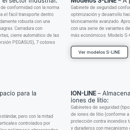
el sector industrial:
Modelos S-LINE
– A
y de conformidad con la norma
Gabinete de seguridad conf
 el fácil transporte dentro
optimización y desarrollo h
adamente robusta con una
técnicamente avanzado. Aprob
sagras. Cerradura con
con una serie de variantes de
rtas, cierre automático de las
más económicos: Modelo S-
ersión PEGASUS), 7 colores
Ver modelos S-LINE
pacio para la
ION-LINE
– Almacena
iones de litio:
Gabinetes de seguridad (tipo
de iones de litio (conforme
tándar, pero con la mitad
protección contra incendios
erticales controlados por
y duraderos con mecanismo d