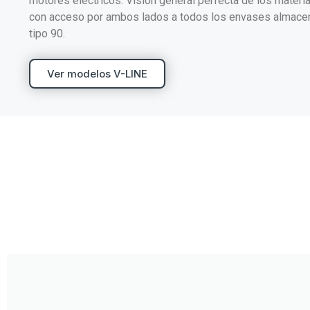
motores eléctricos: Visión general perfecta de los mater
con acceso por ambos lados a todos los envases almacen
tipo 90.
Ver modelos V-LINE