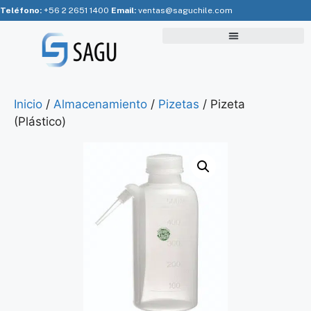
Teléfono:
+56 2 2651 1400
Email:
ventas@saguchile.com
Inicio
/
Almacenamiento
/
Pizetas
/ Pizeta
(Plástico)